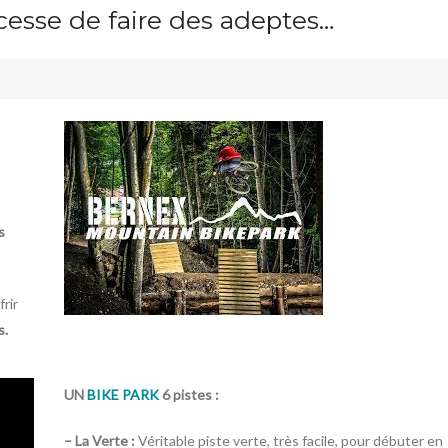
esse de faire des adeptes…
s
rir
s.
UN
BIKE PARK
6 pistes :
– La Verte :
Véritable piste verte, très facile, pour débuter en