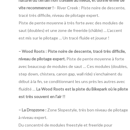
naturel du terrain non travaillé au mieux, et donne envie de
vite recommencer !
– River Creek : Piste noire de descente,
tracé très difficile, niveau de pilotage expert.
Piste de pente moyenne à très forte avec des modules de
saut (doubles) et une zone de freeride (châble) … L’accent
est mis sur le pilotage … Un tracé fluide et joueur !
– Wood Roots : Piste noire de descente, tracé très difficile,
niveau de pilotage expert.
Piste de pente moyenne à forte
avec beaucoup de modules de saut … Ces modules (doubles,
step down, chistera, canon gap, wall ride) s’enchainent du
début à la fin, se conditionnant les uns près les autres avec
fluidité …
La Wood Roots est la piste du Bikepark où le pilote
est très souvent en l’air !!
– La Dropzone :
Zone Slopestyle, très bon niveau de pilotage
à niveau expert.
Du concentré de modules freestyle et freeride pour