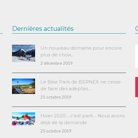
Dernières actualités
Un nouveau domaine pour encore
plus de choix…
2 décembre 2019
Le Bike Park de BERNEX ne cesse
de faire des adeptes…
25 octobre 2019
Hiver 2020… c’est parti… Nous avons
déjà de la demande
25 octobre 2019